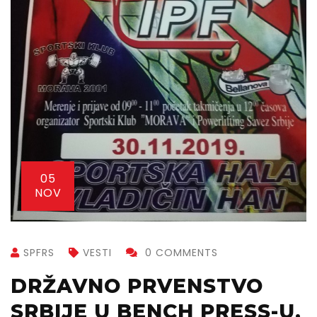
05
NOV
SPFRS
VESTI
0 COMMENTS
DRŽAVNO PRVENSTVO
SRBIJE U BENCH PRESS-U,