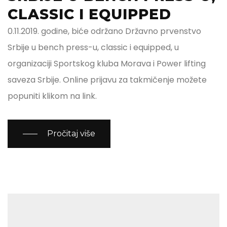
CLASSIC I EQUIPPED
0.11.2019. godine, biće održano Državno prvenstvo
Srbije u bench press-u, classic i equipped, u
organizaciji Sportskog kluba Morava i Power lifting
saveza Srbije. Online prijavu za takmičenje možete
popuniti klikom na link.
Pročitaj više