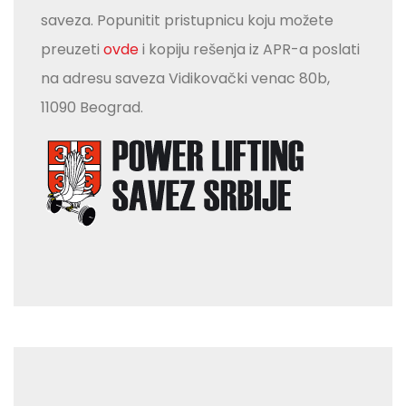
saveza. Popunitit pristupnicu koju možete
preuzeti
ovde
i kopiju rešenja iz APR-a poslati
na adresu saveza Vidikovački venac 80b,
11090 Beograd.