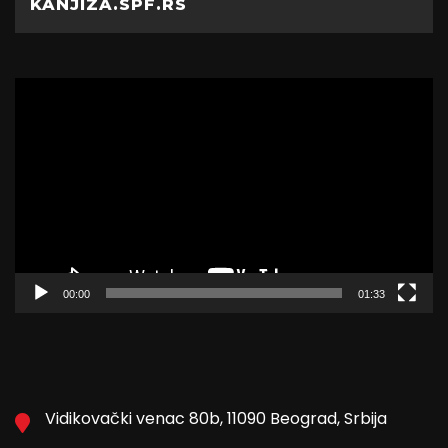
KANJIZA.SPF.RS
Video
Player
00:00
01:33
Vidikovački venac 80b, 11090 Beograd, Srbija