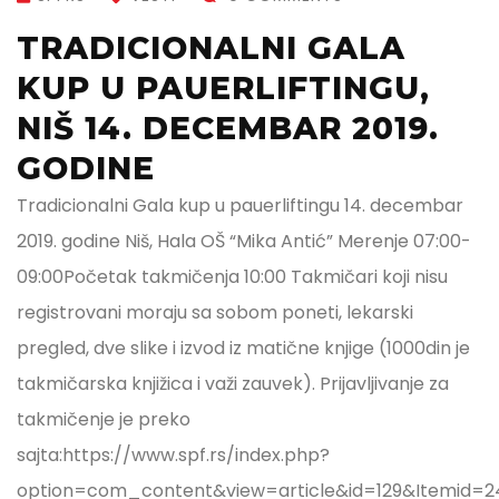
TRADICIONALNI GALA
KUP U PAUERLIFTINGU,
NIŠ 14. DECEMBAR 2019.
GODINE
Tradicionalni Gala kup u pauerliftingu 14. decembar
2019. godine Niš, Hala OŠ “Mika Antić” Merenje 07:00-
09:00Početak takmičenja 10:00 Takmičari koji nisu
registrovani moraju sa sobom poneti, lekarski
pregled, dve slike i izvod iz matične knjige (1000din je
takmičarska knjižica i važi zauvek). Prijavljivanje za
takmičenje je preko
sajta:https://www.spf.rs/index.php?
option=com_content&view=article&id=129&Itemid=2