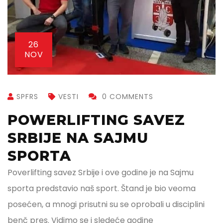
26
NOV
SPFRS
VESTI
0 COMMENTS
POWERLIFTING SAVEZ
SRBIJE NA SAJMU
SPORTA
Poverlifting savez Srbije i ove godine je na Sajmu
sporta predstavio naš sport. Štand je bio veoma
posećen, a mnogi prisutni su se oprobali u disciplini
benč pres. Vidimo se i sledeće godine