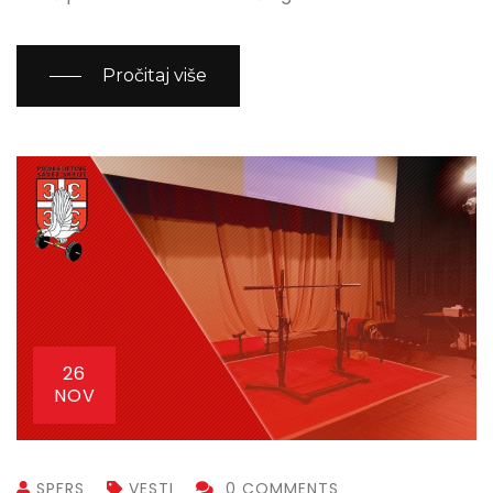
Pročitaj više
26
NOV
SPFRS
VESTI
0 COMMENTS