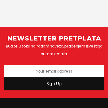
NEWSLETTER PRETPLATA
Budite u toku sa radom saveza,praćenjem izveštaja
putem emaila.