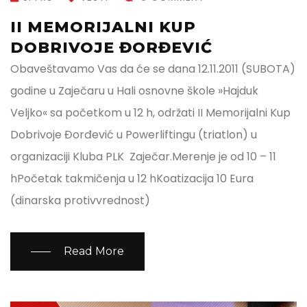
II MEMORIJALNI KUP
DOBRIVOJE ĐORĐEVIĆ
Obaveštavamo Vas da će se dana 12.11.2011 (SUBOTA)
godine u Zaječaru u Hali osnovne škole »Hajduk
Veljko« sa početkom u 12 h, održati II Memorijalni Kup
Dobrivoje Đorđević u Powerliftingu (triatlon) u
organizaciji Kluba PLK Zaječar.Merenje je od 10 – 11
hPočetak takmičenja u 12 hKoatizacija 10 Eura
(dinarska protivvrednost)
Read More