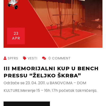
23
APR
SPFRS
VESTI
0 COMMENT
III MEMORIJALNI KUP U BENCH
PRESSU “ŽELJKO ŠKRBA”
Održaće se 23. 04. 2011. u BANOVCIMA – DOM
KULTURE.Merenje 15 – 16h. 17h početak takmičenja.