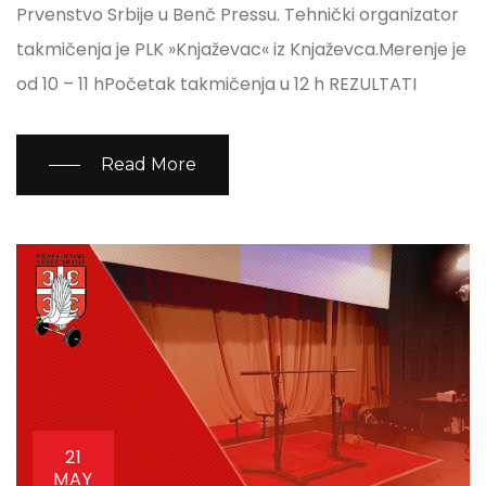
Prvenstvo Srbije u Benč Pressu. Tehnički organizator
takmičenja je PLK »Knjaževac« iz Knjaževca.Merenje je
od 10 – 11 hPočetak takmičenja u 12 h REZULTATI
Read More
21
MAY