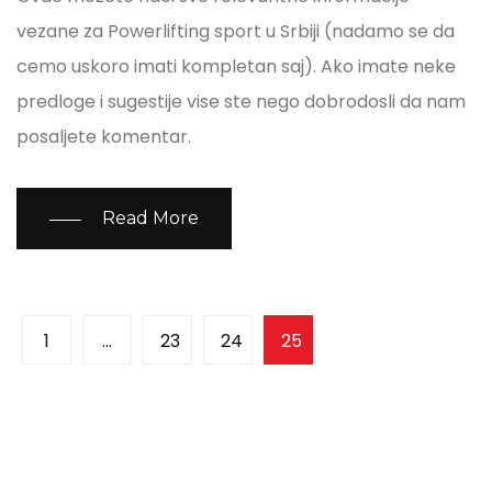
vezane za Powerlifting sport u Srbiji (nadamo se da
cemo uskoro imati kompletan saj). Ako imate neke
predloge i sugestije vise ste nego dobrodosli da nam
posaljete komentar.
Read More
1
…
23
24
25