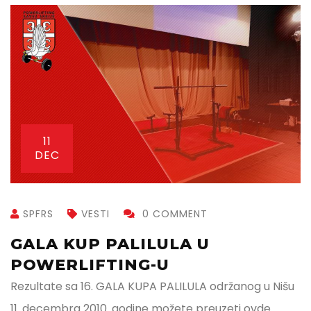
11
DEC
SPFRS
VESTI
0 COMMENT
GALA KUP PALILULA U
POWERLIFTING-U
Rezultate sa 16. GALA KUPA PALILULA održanog u Nišu
11. decembra 2010. godine možete preuzeti ovde.