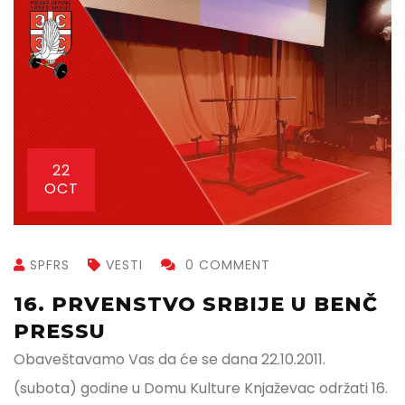
22
OCT
SPFRS
VESTI
0 COMMENT
16. PRVENSTVO SRBIJE U BENČ
PRESSU
Obaveštavamo Vas da će se dana 22.10.2011.
(subota) godine u Domu Kulture Knjaževac održati 16.