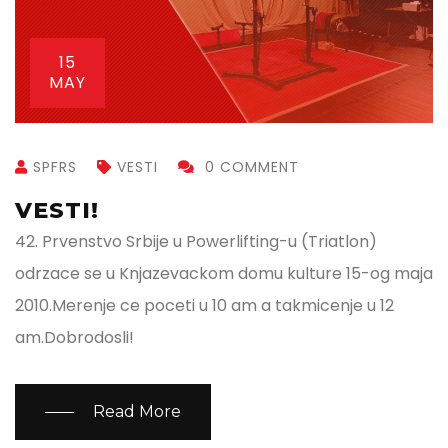
15
MAY
SPFRS
VESTI
0 COMMENT
VESTI!
42. Prvenstvo Srbije u Powerlifting-u (Triatlon)
odrzace se u Knjazevackom domu kulture 15-og maja
2010.Merenje ce poceti u 10 am a takmicenje u 12
am.Dobrodosli!
Read More