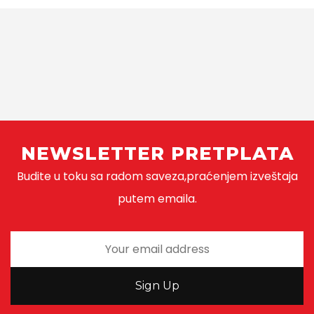
NEWSLETTER PRETPLATA
Budite u toku sa radom saveza,praćenjem izveštaja
putem emaila.