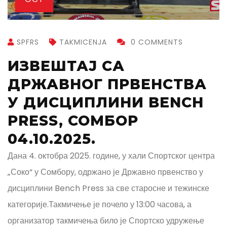
SPFRS
TAKMICENJA
0 COMMENTS
ИЗВЕШТАЈ СА
ДРЖАВНОГ ПРВЕНСТВА
У ДИСЦИПЛИНИ BENCH
PRESS, СОМБОР
04.10.2025.
Дана 4. октобра 2025. године, у хали Спортског центра
„Соко“ у Сомбору, одржано је Државно првенство у
дисциплини Bench Press за све старосне и тежинске
категорије.Такмичење је почело у 13:00 часова, а
организатор такмичења било је Спортско удружење